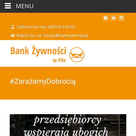
MENU
Zadzwoń do nas : (067) 214-02-04
Napisz do nas : bz.pila@bankizywnosci.pl
#ZarażamyDobrocią